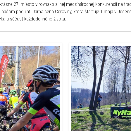
a krásne 27. miesto v rovnako silnej medzinárodnej konkurencii na tr
 na našom podujatí Jarná cena Ceroviny, ktorá štartuje 1.mája v Je
ovka a súčasť každodenného života.