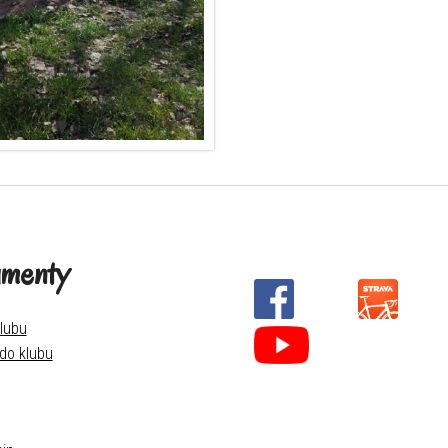
menty
lubu
 do klubu