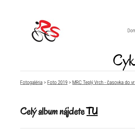
Do
Cyk
Fotogaléria
>
Foto 2019
>
MRC Teplý Vrch - časovka do v
Celý album nájdete
TU