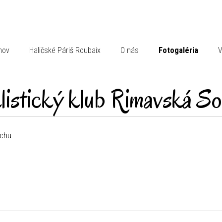
mov
Haličské Páriš Roubaix
O nás
Fotogaléria
V
listický klub Rimavská So
rchu