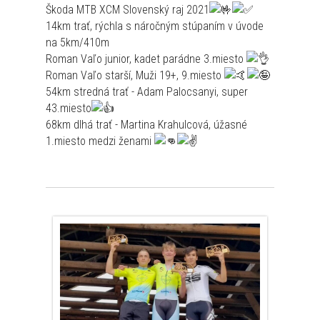
Škoda MTB XCM Slovenský raj 2021
14km trať, rýchla s náročným stúpaním v úvode
na 5km/410m
Roman Vaľo junior, kadet parádne 3.miesto
Roman Vaľo starší, Muži 19+, 9.miesto
54km stredná trať - Adam Palocsanyi, super
43.miesto
68km dlhá trať - Martina Krahulcová, úžasné
1.miesto medzi ženami