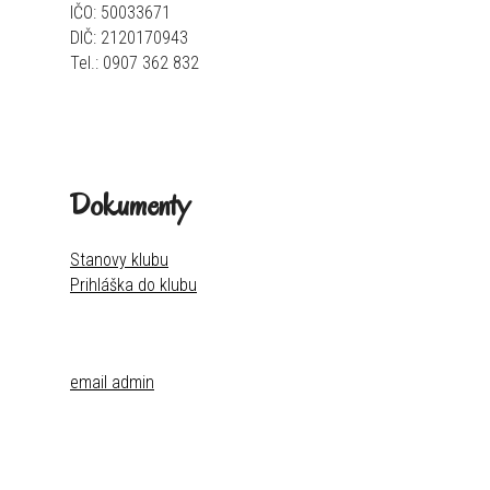
IČO: 50033671
DIČ: 2120170943
Tel.: 0907 362 832
Dokumenty
Stanovy klubu
Prihláška do klubu
email admin