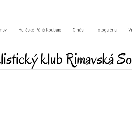
mov
Haličské Páriš Roubaix
O nás
Fotogaléria
V
listický klub Rimavská So