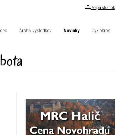
Mapa stránok
ideo
Archív výsledkov
Novinky
Cyklokros
bota