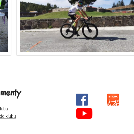
menty
lubu
 do klubu